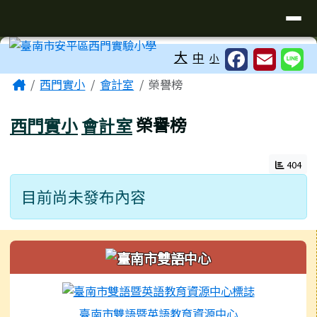
臺南市安平區西門實驗小學
導覽列
跳至主內容區
工具列
大
中
小
頁尾區域
主內容區域
Home
西門實小
會計室
榮譽榜
西門實小
會計室
榮譽榜
404
目前尚未發布內容
左邊區域內容
臺南市雙語暨英語教育資源中心