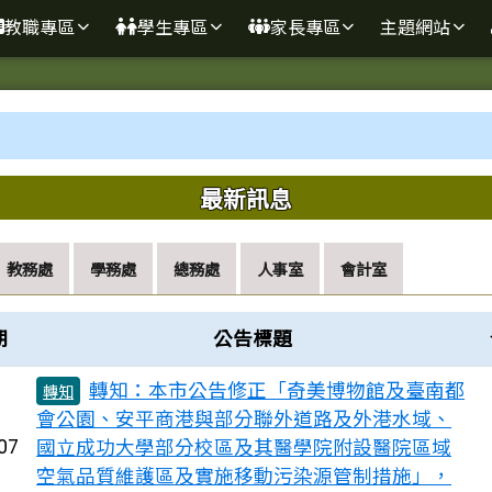
學
教職專區
學生專區
家長專區
主題網站
域內容
最新訊息
教務處
學務處
總務處
人事室
會計室
期
公告標題
轉知：本市公告修正「奇美博物館及臺南都
轉知
會公園、安平商港與部分聯外道路及外港水域、
國立成功大學部分校區及其醫學院附設醫院區域
07
空氣品質維護區及實施移動污染源管制措施」，