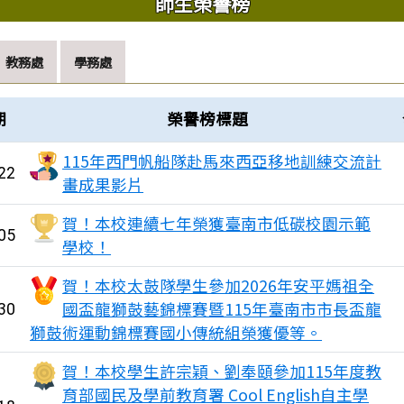
師生榮譽榜
教務處
學務處
表
期
榮譽榜標題
115年西門帆船隊赴馬來西亞移地訓練交流計
22
畫成果影片
賀！本校連續七年榮獲臺南市低碳校園示範
05
學校！
賀！本校太鼓隊學生參加2026年安平媽祖全
國盃龍獅鼓藝錦標賽暨115年臺南市市長盃龍
30
獅鼓術運動錦標賽國小傳統組榮獲優等。
賀！本校學生許宗穎、劉奉頤參加115年度教
育部國民及學前教育署 Cool English自主學