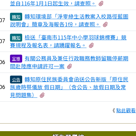
有2個附檔
並自116年1月1日起生效，請查照。
轉知環境部「淨零綠生活教案入校路徑藍圖
轉知
07
有2個附檔
說明會」簡章及海報各1份，請查照。
檢送「臺南市115年中小學羽球錦標賽」競
轉知
07
有1個附檔
賽規程及報名表，請踴躍報名。
有關公務員及兼任行政職務教師留職停薪期
宣導
06
有1個附檔
間赴陸應申請許可一案
轉知原住民族委員會函送公告新版「原住民
公告
族歲時祭儀放 假日期」（含公告、放假日期及常
06
有3個附檔
見問題集）
《
點此觀看