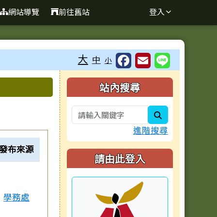
網站導覽
前往舊站
登入
大
中
小
右邊區域內容
站內搜尋
search
進階搜尋
發布來源
請由此登入
學務處