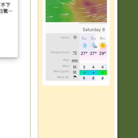
「不下
日驚喜
社區美