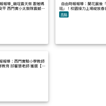
報報導_廟埕震天祭 跟著媽
自由時報報導：蘭花展後
安平 西門實小太鼓隊震撼演
班」！校園接力上場綻放春
出
西門實小布置蘭展蘭花營造
亮點
景
報報導：西門實驗小學教師
洋教育 邱馨慧老師 獲選【教
育家】人物典範