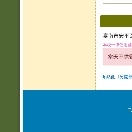
下中區
臺南市安平區
本校一律使用國
當天不供
點此（另開
頁尾區域內容
T