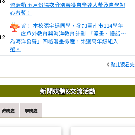
18
習活動 五月份場次分別榮獲自學達人獎及自學初
心者獎！
賀！ 本校張宇廷同學，參加臺南市114學年
度戶外教育與海洋教育計劃-「漫畫．慢話～
12
為海洋發聲」四格漫畫徵選，榮獲高年級組入
選。
《
點此觀看完
新聞媒體&交流活動
教務處
學務處