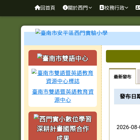
臺南市安平區西門實驗小
導覽列
跳至主內容區
回首頁
關於西門
校務行政
工具列
頁尾區域
左邊區域內容
上中區
最新發布
臺南市雙語暨英語教育資
新聞列表
發布日
源中心
2026-08-