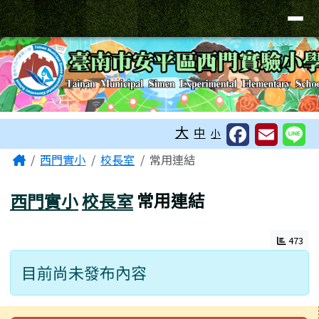
臺南市安平區西門實驗小學
導覽列
跳至主內容區
工具列
大
中
小
頁尾區域
主內容區域
Home
西門實小
校長室
常用連結
西門實小
校長室
常用連結
473
目前尚未發布內容