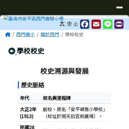
臺南市安平區西門實驗小學
導覽列
跳至主內容區
工具列
大
中
小
頁尾區域
主內容區域
Home
西門實小
關於西門
學校校史
回上頁
學校校史
校史溯源與發展
歷史脈絡
年代
校名與里程碑
大正2年
創校，原名「安平尋常小學校」
(1913)
（校址於現天后宮前廣場）。
民國28