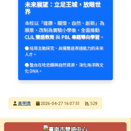
未來展望：立足王城，放眼世
界
本校以「健康、關懷、自然、創新」為
願景，改制為實驗小學後，全面推動
CLIL 雙語教育
與
PBL 專題導向學習
。
● 培育主動探究、具備雙語表達能力的未來
人才。
● 整合在地史蹟與自然資源，深化海洋與文
化 DNA。
發布者
黃明貴
529
2026-04-27 16:07:51
發布日期
瀏覽次數
左邊區域內容