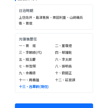
日治時期
上信佐井、島津憲房、栗田利重、山崎磯兵
衛、曾焜
光復後歷任
一、曾 焜
二、董瓊煙
三、李朝順(代)
四、蔡鐘乾
五、錢玉慶
六、李太郎
七、林雪輝
八、張明長
九、余義德
十、劉國正
十一、周義雄
十二、莊崑謨
十三、呂翠鈴(現任)