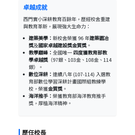
卓越成就
西門實小深耕教育百餘年，歷經校舍重建
與教育革新，展現強大生命力：
建築美學：
新校舍榮獲 96 年
建築園冶
獎
及
國家卓越建設獎金質獎
。
教學巔峰：
全國唯一
四度獲教育部教
學卓越獎
（97銀、103金、108金、114
銀）。
數位深耕：
連續八年 (107-114) 入選教
育部數位學習深耕計畫國際組教練學
校，榮獲
金質獎
。
海洋推手：
榮獲教育部海洋教育推手
獎，厚植海洋精神。
歷任校長