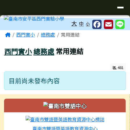
臺南市安平區西門實驗小學
導覽列
跳至主內容區
工具列
大
中
小
頁尾區域
主內容區域
Home
西門實小
總務處
常用連結
西門實小
總務處
常用連結
481
目前尚未發布內容
左邊區域內容
臺南市雙語暨英語教育資源中心