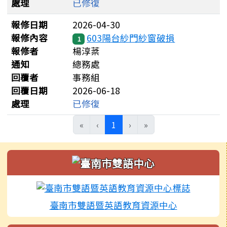
處理
已修復
報修日期
2026-04-30
報修內容
603陽台紗門紗窗破損
1
報修者
楊淳棻
通知
總務處
回覆者
事務組
回覆日期
2026-06-18
處理
已修復
(目前頁次)
«
‹
1
›
»
左邊區域內容
臺南市雙語暨英語教育資源中心