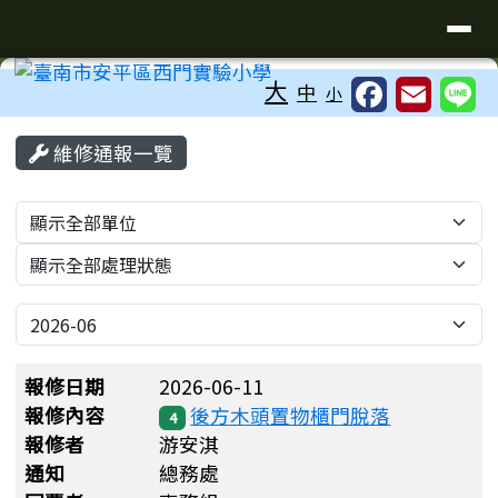
臺南市安平區西門實驗小學
導覽列
跳至主內容區
工具列
大
中
小
頁尾區域
主內容區域
維修通報一覽
List Repair
選擇後會自動跳轉頁面：通知單位
選擇後會自動跳轉頁面：處理狀況
選擇後會自動跳轉頁面：月報表
維修通報一覽
報修日期
2026-06-11
報修內容
後方木頭置物櫃門脫落
4
報修者
游安淇
通知
總務處