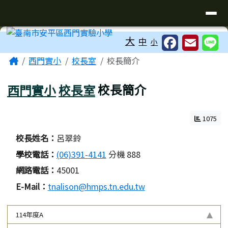
臺南市安平區西門實驗小學
導覽列
跳至主內容區
工具列
大
中
小
頁尾區域
主內容區域
Home
西門實小
校長室
校長簡介
西門實小
校長室
校長簡介
1075
校長姓名：
呂翠鈴
學校電話：
(06)391-4141
分機 888
網路電話：
45001
E-Mail：
tnalison@hmps.tn.edu.tw
114年度A