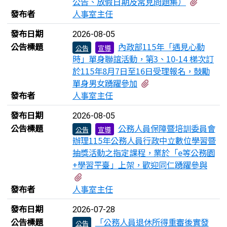
有3個
公告、放假日期及常見問題集）
發布者
人事室主任
發布日期
2026-08-05
公告標題
內政部115年「遇見心動
公告
宣導
時」單身聯誼活動，第3、10-14 梯次訂
於115年8月7日至16日受理報名，鼓勵
有2個附檔
單身男女踴躍參加
發布者
人事室主任
發布日期
2026-08-05
公告標題
公務人員保障暨培訓委員會
公告
宣導
辦理115年公務人員行政中立數位學習暨
抽獎活動之指定課程，業於「e等公務園
+學習平臺」上架，歡迎同仁踴躍參與
有1個附檔
發布者
人事室主任
發布日期
2026-07-28
公告標題
「公務人員退休所得重審後實發
公告