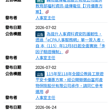
轉知
教育部福利資訊-遠傳電信【7月優惠方
有2個附檔
案】
發布者
人事室主任
發布日期
2026-07-02
公告標題
為提升人事資料資安防護韌性，
公告
透過「eCPA人事服務網」單一簽入者，
自 本（115）年12月8日起全面實施「多
有1個附檔
因子驗證機制」
發布者
人事室主任
發布日期
2026-07-02
公告標題
115年至118年全國公教員工旅遊
公告
平安卡優惠方案，經公開徵選由富邦產
物保險股份有限公司承作，請同仁參考
有1個附檔
運用
發布者
人事室主任
發布日期
2026-06-24