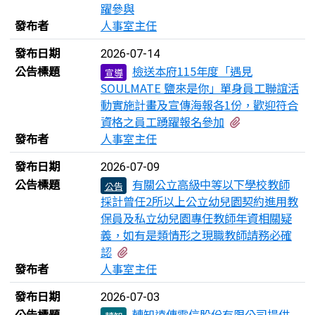
躍參與
發布者
人事室主任
發布日期
2026-07-14
公告標題
檢送本府115年度「遇見
宣導
SOULMATE 鹽來是你」單身員工聯誼活
動實施計畫及宣傳海報各1份，歡迎符合
有3個附檔
資格之員工踴躍報名參加
發布者
人事室主任
發布日期
2026-07-09
公告標題
有關公立高級中等以下學校教師
公告
採計曾任2所以上公立幼兒園契約進用教
保員及私立幼兒園專任教師年資相關疑
義，如有是類情形之現職教師請務必確
有1個附檔
認
發布者
人事室主任
發布日期
2026-07-03
公告標題
轉知遠傳電信股份有限公司提供