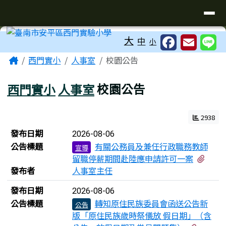
臺南市安平區西門實驗小學
導覽列
跳至主內容區
工具列
大
中
小
頁尾區域
主內容區域
Home
西門實小
人事室
校園公告
西門實小
人事室
校園公告
2938
新聞列表
發布日期
2026-08-06
公告標題
有關公務員及兼任行政職務教師
宣導
有1
留職停薪期間赴陸應申請許可一案
發布者
人事室主任
發布日期
2026-08-06
公告標題
轉知原住民族委員會函送公告新
公告
版「原住民族歲時祭儀放 假日期」（含