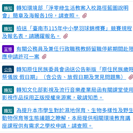
轉知環境部「淨零綠生活教案入校路徑藍圖說明
轉知
有2個附檔
會」簡章及海報各1份，請查照。
檢送「臺南市115年中小學羽球錦標賽」競賽規程
轉知
有1個附檔
及報名表，請踴躍報名。
有關公務員及兼任行政職務教師留職停薪期間赴
宣導
有1個附檔
應申請許可一案
轉知原住民族委員會函送公告新版「原住民族歲
公告
祭儀放 假日期」（含公告、放假日期及常見問題集）
轉知文化部影視及流行音樂產業局函有關課堂使
轉知
影視作品採用正版授權來源案，敬請知悉。
為提升本市學生對於濕地保育、生物多樣性及野
轉知
動物保育等生態議題之瞭解，本局提供相關環境教育講
座課程供有需求之學校申請，請查照。