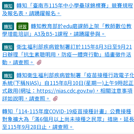
轉知「臺南市115年中小學壘球錦標賽」競賽規程
轉知
及報名表，請踴躍報名。
轉知教育部於edu磨課師上架「教師數位教
轉知
研習
學增能培訓」A3及B5-1課程，請踴躍參與。
衛生福利部疾病管制署訂於115年8月3日至9月21
轉知
日辦理「抗生素聰明用，防疫一體齊行動」插畫徵件活
有1個附檔
動，請查照。
轉知衛生福利部疾病管制署「疫苗接種行政電子
轉知
系統(下稱NIAS)」自115年8月10日(星期一)上午9時起正
式啟用(網址：https://nias.cdc.gov.tw)，相關注意事項
有2個附檔
詳如說明，請查照。
轉知「114-115年度COVID-19疫苗接種計畫」公費接種
對象擴大為「滿6個月以上尚未接種之民眾」措施，延
至115年9月28日止，請查照。