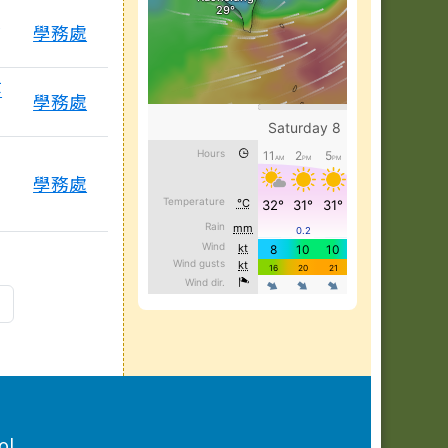
遭
學務處
等
學務處
檔
學務處
頁
最後頁
»
ol