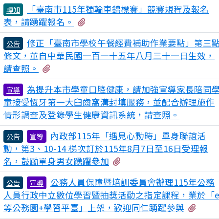
「臺南市115年獨輪車錦標賽」競賽規程及報名
轉知
有1個附檔
表，請踴躍報名。
修正「臺南市學校午餐經費補助作業要點」第三
公告
條文，並自中華民國一百一十五年八月三十一日生效，
有2個附檔
請查照。
為提升本市學童口腔健康，請加強宣導家長陪同
宣導
童接受恆牙第一大臼齒窩溝封填服務，並配合辦理施作
情形調查及登錄學生健康資訊系統，請查照。
內政部115年「遇見心動時」單身聯誼活
公告
宣導
動，第3、10-14 梯次訂於115年8月7日至16日受理報
有2個附檔
名，鼓勵單身男女踴躍參加
公務人員保障暨培訓委員會辦理115年公務
公告
宣導
人員行政中立數位學習暨抽獎活動之指定課程，業於「
有1
等公務園+學習平臺」上架，歡迎同仁踴躍參與