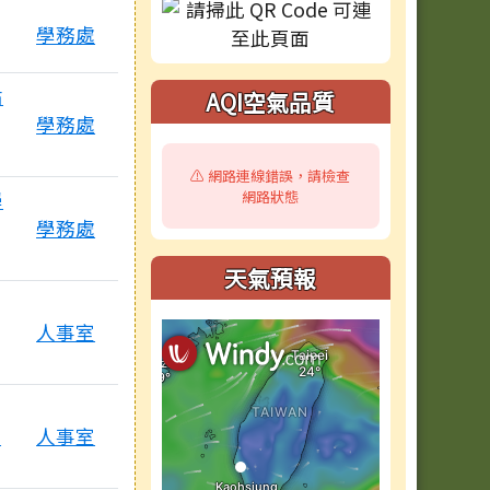
學務處
點
AQI空氣品質
學務處
⚠️ 網路連線錯誤，請檢查
學
網路狀態
學務處
天氣預報
人事室
e
人事室
個附檔