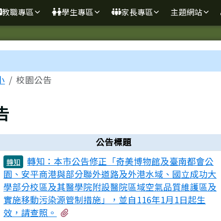
學
教職專區
學生專區
家長專區
主題網站
區域
小
校園公告
告
公告標題
轉知：本市公告修正「奇美博物館及臺南都會公
轉知
園、安平商港與部分聯外道路及外港水域、國立成功大
學部分校區及其醫學院附設醫院區域空氣品質維護區及
實施移動污染源管制措施」，並自116年1月1日起生
有2個附檔
效，請查照。