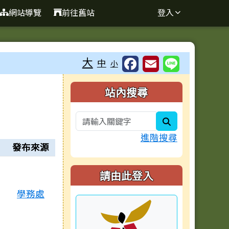
網站導覽
前往舊站
登入
大
中
小
右邊區域內容
站內搜尋
search
進階搜尋
發布來源
請由此登入
學務處