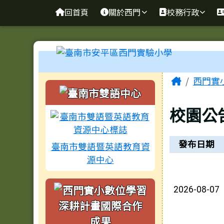
臺南市安平區西門實驗小
導覽列
跳至主內容區
回首頁
關於西門
校務行政
工具列
頁尾區域
主內容
Home
西門實
左邊區域內容
校園公
新聞列表
發布日期
臺南市雙語暨英語教育資
源中心
2026-08-07