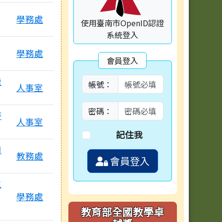
學務處
使用臺南市OpenID認證
系統登入
學務處
會員登入
陸
帳號：
人事室
密碼：
時
人事室
有3個附檔
記住我
用
教務處
會員登入
生
學務處
教育部全國教學卓