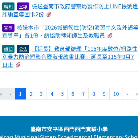
檢送臺南市政府警察局製作防止LINE帳號
轉知
宣導
有2個附檔
詐騙宣導圖卡2份
檢送本市「2026城鎮韌性(防空)演習中文及外語
宣導
有4個附
宣導單」各1份，請協助轉知師生及教職員
【延長】教育部辦理「115年度數位/網路性
轉知
公告
別暴力防治短影音暨海報繪畫比賽」延長至115年9月7
有1個附檔
日止
(目前頁次)
下一
«
‹
1
2
3
4
5
6
7
8
9
10
›
臺南市安平區西門西門實驗小學
ainan Municipal Simen Experimental Elementary Scho