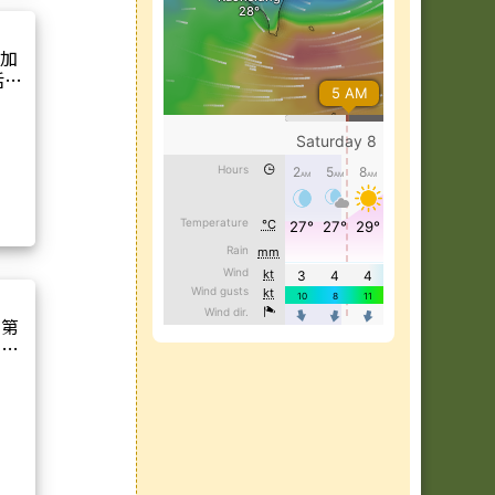
參加
活動
年第
開比