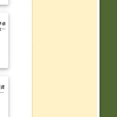
學卓
金質
園資
行成