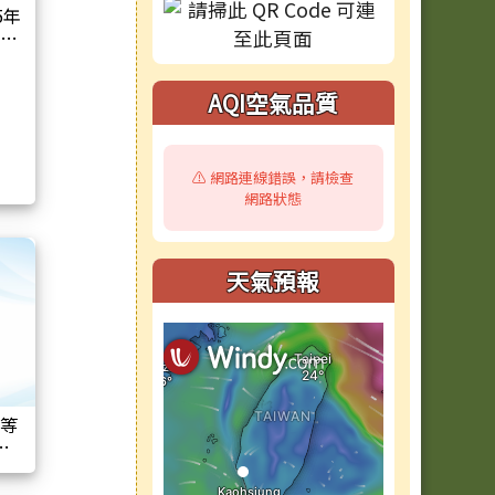
5年
家證
AQI空氣品質
⚠️ 網路連線錯誤，請檢查
網路狀態
天氣預報
曼等
學
臺