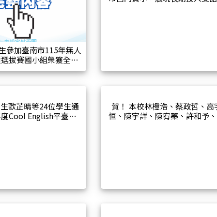
動的深厚能量
生參加臺南市115年無人
績選拔賽國小組榮獲全市
第二名和佳作
生歐芷晴等24位學生通
賀！ 本校林橙浩、蔡政哲、高
度Cool English平臺
恒、陳宇詳、陳宥蓁、許和予
Pop@臺南」閱讀及打歌學
翊恩、塗語潔同學參加114學年
認證,成績表現優異！
南市國小英語讀者劇場比賽，
優異，榮獲A4組優等。