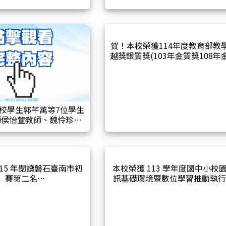
賀！本校榮獲114年度教育部教
越獎銀質獎(103年金質獎108年
獎114銀質獎)
校學生郭芊萭等7位學生
師侯怡萱教師、魏伶珍教
市114學年度主題式簡報
計畫榮獲佳績!
115 年閱讀磐石臺南市初
本校榮獲 113 學年度國中小校
賽第二名
訊基礎環境暨數位學習推動執
果績優學校