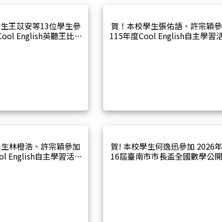
生王苡安等13位學生參
賀！本校學生張佑語、許宗穎
ool English英聽王比賽
115年度Cool English自主學習
榮獲英聽王獎！
三月份場次 榮獲自學達人獎!
學生林橙浩、許宗穎參加
賀! 本校學生何逸迅參加 2026
ol English自主學習活動
16屆臺南市市長盃全國數學公
次 榮獲自學達人獎!
賽榮獲佳績!