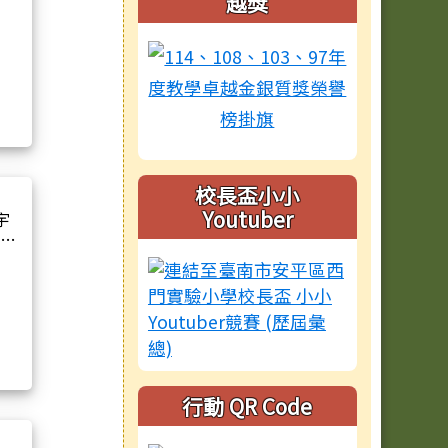
越獎
校長盃小小
Youtuber
宇
、孫
度臺
表現
行動 QR Code