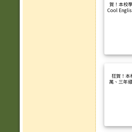
賀！本校學生許宗
Cool En
狂賀！本
萭、三年
參加本市
琵第16