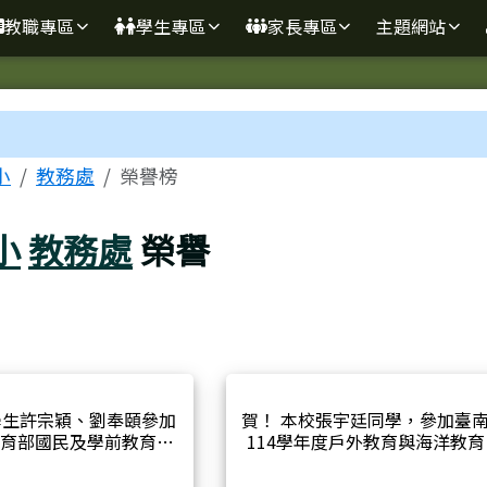
學
教職專區
學生專區
家長專區
主題網站
區域
小
教務處
榮譽榜
小
教務處
榮譽
學生許宗穎、劉奉頤參加
賀！ 本校張宇廷同學，參加臺
教育部國民及學前教育署
114學年度戶外教育與海洋教育
glish自主學習活動 五月份
劃-「漫畫．慢話～為海洋發聲
榮獲自學達人獎及自學初
格漫畫徵選，榮獲高年級組入