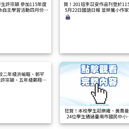
穎 參加115年度
賀！201班李苡安作品刊登於11
glish自主學習活動四月份場
5月22日國語日報 並榮獲小作
次 榮獲自學達人獎！
書
校二年級洪喻暄、郭芊
級許宗穎、五年級鄭翔升
兒童文學創作專輯《小黑
輯》徵文暨徵圖比賽獲獎
狂賀！本校學生莊樂雍、黃喬
24位學生通過臺南市國民中小
114學年度運用「ReadPop@
南」酷英平臺認證計畫