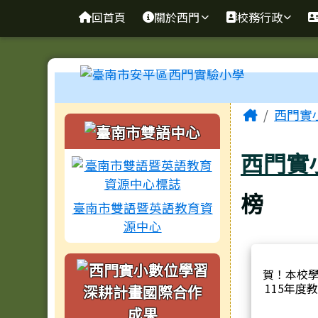
臺南市安平區西門實驗小
導覽列
跳至主內容區
回首頁
關於西門
校務行政
工具列
頁尾區域
主內容
Home
西門實
左邊區域內容
西門實
榜
臺南市雙語暨英語教育資
源中心
賀！本校
115年度
Cool En
場次分別