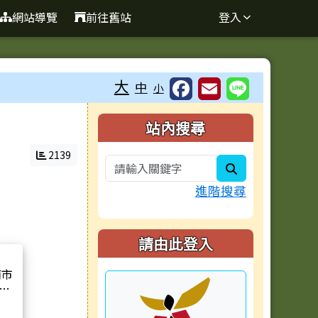
網站導覽
前往舊站
登入
大
中
小
右邊區域內容
站內搜尋
2139
search
進階搜尋
請由此登入
南市
計
」四
選。