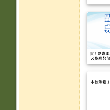
賀！恭喜本
及指導教
師參加臺南
本校榮獲 