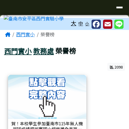
臺南市安平區西門實驗小學
導覽列
跳至主內容區
工具列
大
中
小
頁尾區域
主內容區域
Home
西門實小
榮譽榜
西門實小
教務處
榮譽榜
2098
賀！本校學生參加臺南市115年無人機
足球成績選拔賽國小組榮獲全市第二