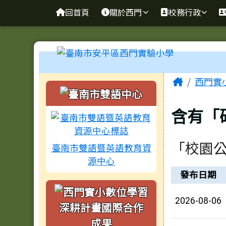
臺南市安平區西門實驗小
導覽列
跳至主內容區
回首頁
關於西門
校務行政
工具列
頁尾區域
主內容
Home
西門實
左邊區域內容
含有「
「校園
臺南市雙語暨英語教育資
源中心
新聞列表
發布日期
2026-08-06