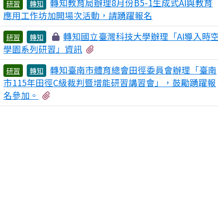
轉知教育局辦理8月份B5-1生成式AI與教育
研習
轉知
應用工作坊加開場次活動，請踴躍報名
轉知國立臺灣科技大學辦理「AI導入時
研習
轉知
有1個附檔
學園系列研習」資訊
轉知臺南市體育總會田徑委員會辦理「臺南
研習
轉知
市115年田徑C級裁判暨增能研習講習會」，鼓勵踴躍報
有2個附檔
名參加。