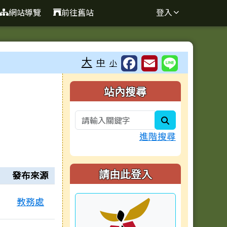
網站導覽
前往舊站
登入
大
中
小
右邊區域內容
站內搜尋
search
進階搜尋
請由此登入
發布來源
教務處