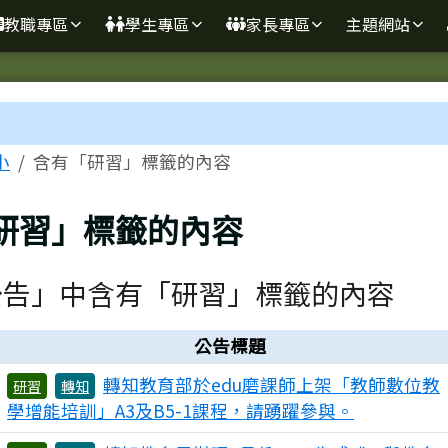
學
教職專區
學生專區
家長專區
主題網站
區域
小
含有「研習」標籤的內容
研習」標籤的內容
公告」中含有「研習」標籤的內容
公告標題
轉知教育部於edu磨課師上架「教師數位教
研習
轉知
學增能培訓」A3及B5-1課程，請踴躍參與。