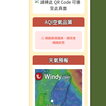
AQI空氣品質
⚠️ 網路連線錯誤，請檢查
網路狀態
天氣預報