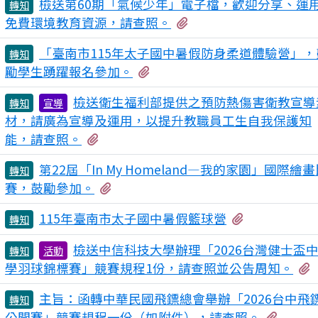
檢送第60期「氣候少年」電子檔，歡迎分享、運
轉知
有2個附檔
免費環境教育資源，請查照。
「臺南市115年太子國中暑假防身柔道體驗營」，
轉知
有2個附檔
勵學生踴躍報名參加。
檢送衛生福利部提供之預防熱傷害衛教宣導
轉知
宣導
材，請廣為宣導及運用，以提升教職員工生自我保護知
有2個附檔
能，請查照。
第22屆「In My Homeland—我的家園」國際繪
轉知
有3個附檔
賽，鼓勵參加。
有2個附檔
115年臺南市太子國中暑假籃球營
轉知
檢送中信科技大學辦理「2026台灣健士盃
轉知
活動
學羽球錦標賽」競賽規程1份，請查照並公告周知。
主旨：函轉中華民國飛鏢總會舉辦「2026台中飛
轉知
有2個
公開賽」競賽規程一份（如附件），請查照。