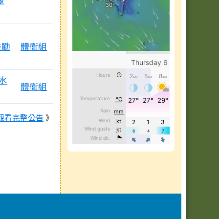
鼓勵
體衛組
水
體衛組
觀看完整公告
》