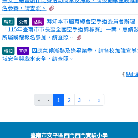
有3個附檔
名參賽，請查照。
轉知本市體育總會空手道委員會辦理
轉知
公告
活動
「115年臺南市市長盃全國空手道錦標賽」一案，惠請
有3個附檔
所屬踴躍報名參加，請查照。
因應氣候漸熱及逢畢業季，請各校加強宣導
轉知
宣導
域安全與戲水安全，請查照。
《
點此
(目前頁次)
下一頁
最後頁
«
‹
1
2
3
›
»
臺南市安平區西門西門實驗小學