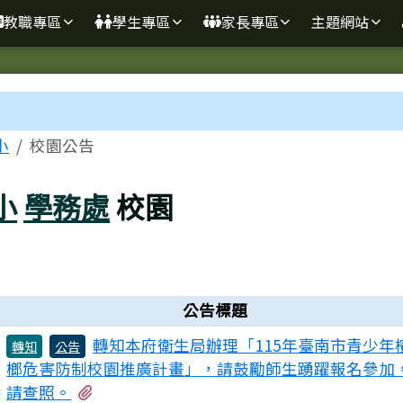
學
教職專區
學生專區
家長專區
主題網站
區域
小
校園公告
小
學務處
校園
公告標題
轉知本府衛生局辦理「115年臺南市青少年
轉知
公告
榔危害防制校園推廣計畫」，請鼓勵師生踴躍報名參加
有3個附檔
請查照。