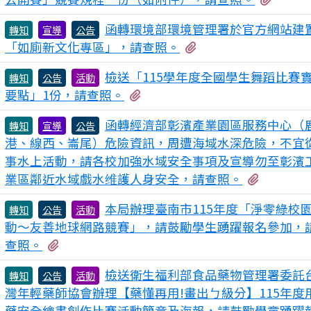
函轉環境部環境管理署於官方網站建
轉知
宣導
公告
有1個附檔
「如廁新文化專區」，請查照。
檢送「115學年度全國學生舞蹈比賽
轉知
公告
活動
有2個附檔
要點」1份，請查照。
函轉經濟部彰濱產業園區服務中心（
轉知
宣導
公告
港、線西、崙尾）危險資訊，周遭海域水深危險，不宜
事水上活動，請各校加強水域安全事項及宣導勿至彰濱
有2個附
業區鄰近水域戲水维護人身安全，請查照。
本局辦理臺南市115年度「淨零綠校
轉知
公告
活動
動～友善地球網路競賽」，請鼓勵學生踴躍報名參加，
有1個附檔
查照。
檢送衛生福利部食品藥物管理署委託
轉知
公告
活動
灣年輕藥師協會辦理【藥懂再用!畫出ㄅ級分】115年度
藥安全繪畫創作比賽活動簡章及海報，請鼓勵學童踴躍