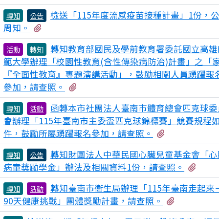
檢送「115年度流感疫苗接種計畫」1份，
轉知
公告
有2個附檔
周知。
轉知教育部國民及學前教育署委託國立高雄
活動
轉知
範大學辦理「校園性教育(含性傳染病防治)計畫」之「
『全面性教育』專題演講活動」，鼓勵相關人員踴躍報
有2個附檔
參加，請查照。
函轉本市社團法人臺南市體育總會匹克球委
轉知
活動
會辦理「115年臺南市主委盃匹克球錦標賽」競賽規程
有2個附檔
件，鼓勵所屬踴躍報名參加，請查照。
轉知財團法人中華民國心臟兒童基金會「心
轉知
公告
有2
病童獎勵學金」辦法及相關資料1份，請查照。
轉知臺南市衛生局辦理「115年臺南走起來
轉知
活動
有2個附檔
90天健康挑戰」團體獎勵計畫，請查照。