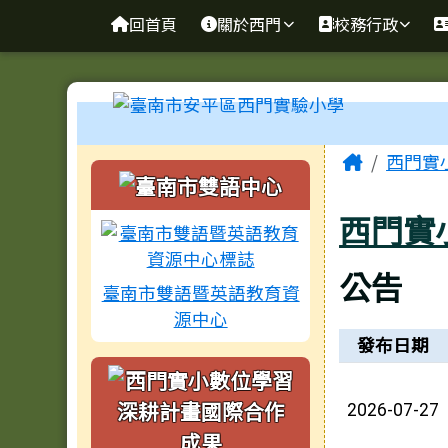
臺南市安平區西門實驗小
導覽列
跳至主內容區
回首頁
關於西門
校務行政
工具列
頁尾區域
主內容
Home
西門實
左邊區域內容
西門實
公告
臺南市雙語暨英語教育資
源中心
新聞列表
發布日期
2026-07-27