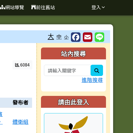
網站導覽
前往舊站
登入
大
中
小
右邊區域內容
站內搜尋
6084
search
進階搜尋
請由此登入
發布者
檳
，
體衛組