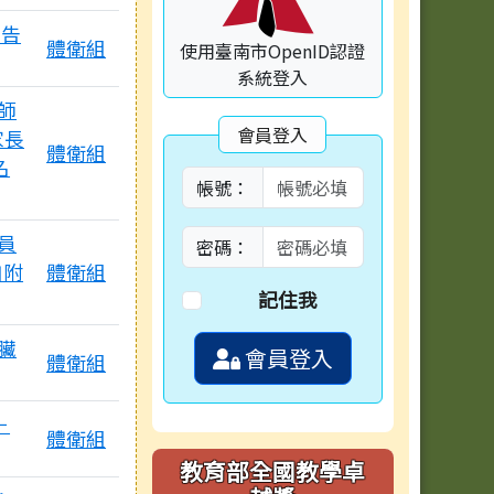
公告
體衛組
使用臺南市OpenID認證
系統登入
師
會員登入
家長
體衛組
名
帳號：
員
密碼：
如附
體衛組
記住我
臟
會員登入
體衛組
個附檔
－
體衛組
教育部全國教學卓