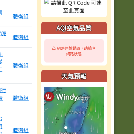
置
體衛組
AQI空氣品質
實施
體衛組
⚠️ 網路連線錯誤，請檢查
鹿
網路狀態
從
體衛組
工
天氣預報
檔
園行
請
體衛組
台
用
體衛組
報