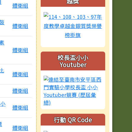
越獎
用
體衛組
鼓
體衛組
素
體衛組
校長盃小小
Youtuber
畫比
體衛組
體衛組
中小
體衛組
有2個附檔
行動 QR Code
鏢
體衛組
附檔