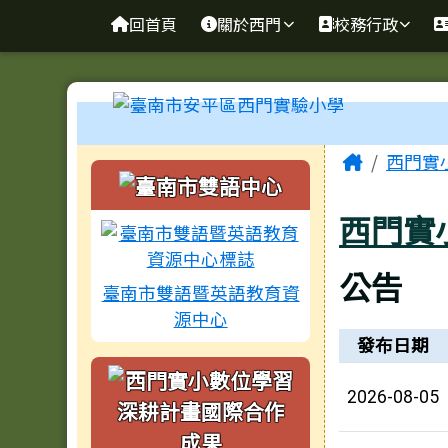
臺南市安平區西門實驗小
導覽列
跳至主內容區
回首頁
關於西門
校務行政
工具列
頁尾區域
主內容
Home
西門實
左邊區域內容
西門實
公告
臺南市雙語暨英語教育資
源中心
新聞列表
發布日期
2026-08-05