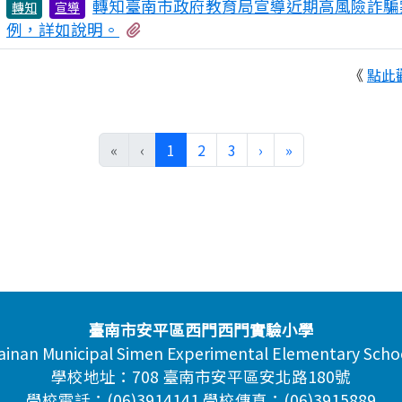
轉知臺南市政府教育局宣導近期高風險詐騙
轉知
宣導
有1個附檔
例，詳如說明。
《
點此
(目前頁次)
下一頁
最後頁
«
‹
1
2
3
›
»
臺南市安平區西門西門實驗小學
ainan Municipal Simen Experimental Elementary Scho
學校地址：708 臺南市安平區安北路180號
學校電話：(06)3914141 學校傳真：(06)3915889