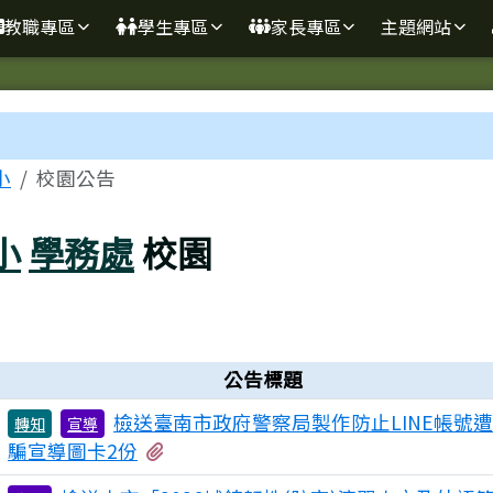
學
教職專區
學生專區
家長專區
主題網站
區域
小
校園公告
小
學務處
校園
公告標題
檢送臺南市政府警察局製作防止LINE帳號
轉知
宣導
有2個附檔
騙宣導圖卡2份