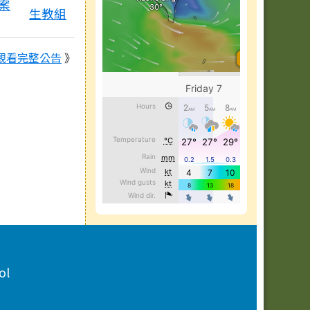
案
生教組
觀看完整公告
》
ol