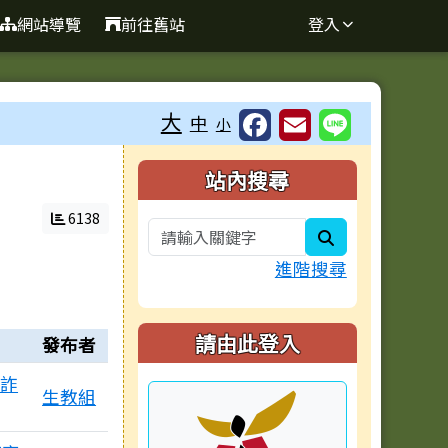
網站導覽
前往舊站
登入
大
中
小
右邊區域內容
站內搜尋
6138
search
進階搜尋
請由此登入
發布者
遭詐
生教組