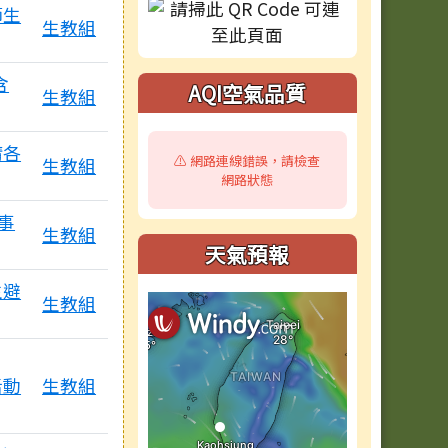
師生
生教組
含
AQI空氣品質
生教組
請各
⚠️ 網路連線錯誤，請檢查
生教組
網路狀態
事
生教組
天氣預報
生避
生教組
活動
生教組