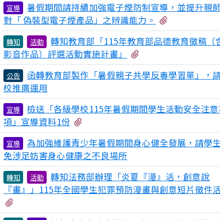
暑假期間請持續加強電子煙防制宣導，並提升親
宣導
有2個附檔
對「 偽裝型電子煙產品」之辨識能力。
轉知教育部「115年教育部品德教育徵稿（
轉知
活動
有1個附檔
影音作品）評選活動實施計畫」
函轉教育部製作「暑假親子共學反毒學習單」，
公告
校推廣運用
檢送「各級學校115年暑假期間學生活動安全注意
宣導
有1個附檔
項」宣導資料1份
為加強維護青少年暑假期間身心健全發展，請學
宣導
免涉足妨害身心健康之不良場所
轉知法務部辦理「炎夏『漫』活，創意說
轉知
活動
『畫』」115年全國學生犯罪預防漫畫與創意短片徵件
有4個附檔