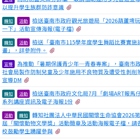
有1個附檔
以提升學生族群防詐意識
檢送臺南市政府觀光旅遊局「2026葫蘆埤
轉知
活動
有1個附檔
一下」活動宣傳海報(電子檔)
檢送「臺南市115學年度學生舞蹈比賽實施
轉知
活動
有6個附檔
畫」，詳參附件。
為推動「暑期保護青少年─青春專案」，臺南市
宣導
社會局製作防制兒童及少年施用不良物質及遭受性剝削
有5個附檔
宣導DM
檢送臺南市政府文化局7月「劇場ART報馬
轉知
活動
有1個附檔
系列講座資訊及電子海報1份
轉知社團法人中華民國關懷生命協會2026
活動
轉知
屆「關懷動物文學獎」活動簡章及活動海報電子檔，請
有2個附檔
校鼓勵學生踴躍參與