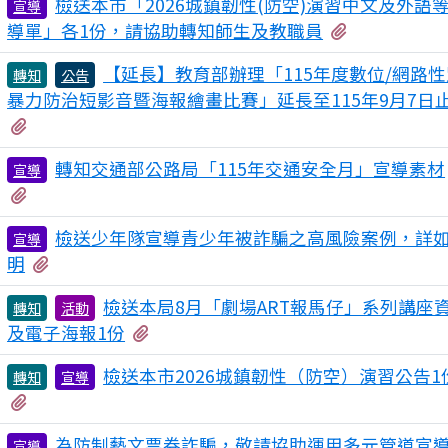
檢送本市「2026城鎮韌性(防空)演習中文及外語
宣導
有4個附檔
導單」各1份，請協助轉知師生及教職員
【延長】教育部辦理「115年度數位/網路性
轉知
公告
暴力防治短影音暨海報繪畫比賽」延長至115年9月7日
有1個附檔
轉知交通部公路局「115年交通安全月」宣導素材
宣導
有4個附檔
檢送少年隊宣導青少年被詐騙之高風險案例，詳
宣導
有3個附檔
明
檢送本局8月「劇場ART報馬仔」系列講座
轉知
活動
有1個附檔
及電子海報1份
檢送本市2026城鎮韌性（防空）演習公告1
轉知
宣導
有1個附檔
為防制藝文票券詐騙，敬請協助運用多元管道宣
宣導