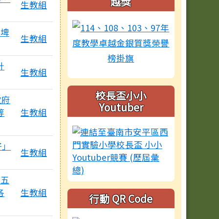
越獎
生教組
玩埤
生教組
計
生教組
校長盃小小
政府
Youtuber
等
生教組
仔」
生教組
第五
各
生教組
行動 QR Code