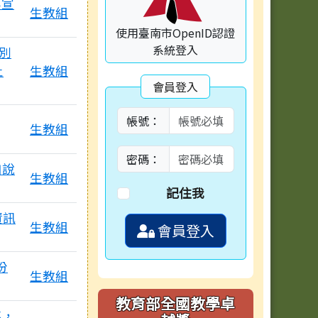
等宣
生教組
使用臺南市OpenID認證
系統登入
別
止
生教組
會員登入
帳號：
生教組
密碼：
如說
生教組
記住我
資訊
生教組
會員登入
份
生教組
教育部全國教學卓
導，