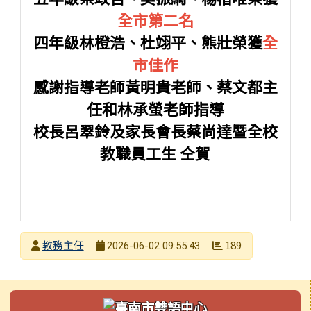
全市第二名
四年級林橙浩、杜翊平、熊壯榮獲
全
市佳作
感謝指導老師黃明貴老師、蔡文都主
任和林承螢老師指導
校長呂翠鈴及家長會長蔡尚達暨全校
教職員工生 仝賀
發布者
教務主任
189
2026-06-02 09:55:43
發布日期
瀏覽次數
左邊區域內容