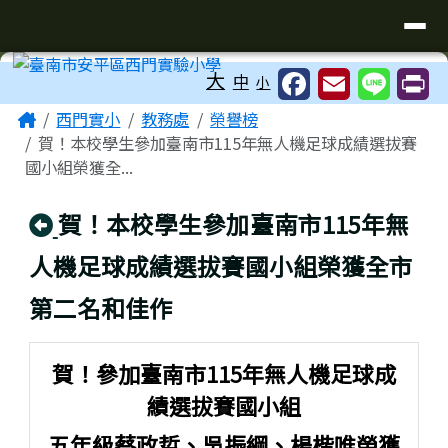
臺南市安平區西門實驗小學
導覽列
跳至主內容區
工具列
大
中
小
頁尾區域
主內容區域
Home
西門實小
教務處
榮譽榜
賀！本校學生參加臺南市115年無人機足球成績選拔賽
國小組榮獲全...
回上頁
賀！本校學生參加臺南市115年無
人機足球成績選拔賽國小組榮獲全市
第二名和佳作
賀！參加臺南市115年無人機足球成
績選拔賽國小組
五年級蔡政哲、吳振綱、楊楷唯榮獲