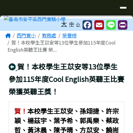
臺南市安平區西門實驗小學
導覽列
跳至主內容區
工具列
大
中
小
頁尾區域
主內容區域
Home
西門實小
教務處
榮譽榜
賀！本校學生王苡安等13位學生參加115年度Cool
English英聽王比賽 榮...
回上頁
賀！本校學生王苡安等13位學生
參加115年度Cool English英聽王比賽
榮獲英聽王獎！
賀！
本校學生王苡安、孫翊捷、許宗
穎、楊茲宇、葉予希、郭禹樂、蔡政
哲、黃沐晨、陳予晴、方苡安、饒耑