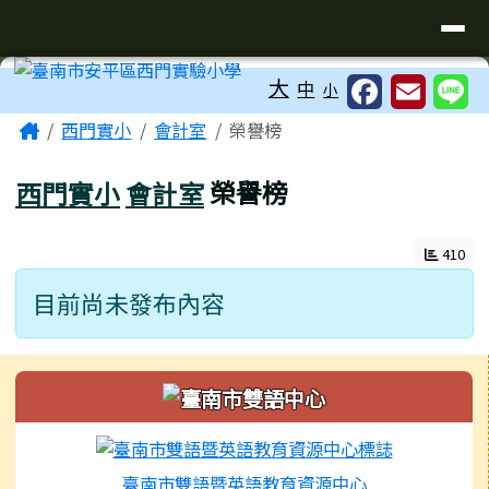
臺南市安平區西門實驗小學
導覽列
跳至主內容區
工具列
大
中
小
頁尾區域
主內容區域
Home
西門實小
會計室
榮譽榜
西門實小
會計室
榮譽榜
410
目前尚未發布內容
左邊區域內容
臺南市雙語暨英語教育資源中心