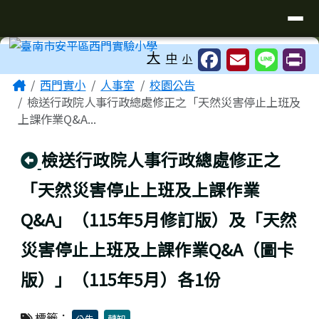
臺南市安平區西門實驗小學
導覽列
跳至主內容區
工具列
大
中
小
頁尾區域
主內容區域
Home
西門實小
人事室
校園公告
檢送行政院人事行政總處修正之「天然災害停止上班及
上課作業Q&A...
回上頁
檢送行政院人事行政總處修正之
「天然災害停止上班及上課作業
Q&A」（115年5月修訂版）及「天然
災害停止上班及上課作業Q&A（圖卡
版）」（115年5月）各1份
標籤：
公告
轉知