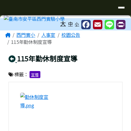
臺南市安平區西門實驗小學
導覽列
跳至主內容區
工具列
大
中
小
頁尾區域
主內容區域
Home
西門實小
人事室
校園公告
115年勤休制度宣導
回上頁
115年勤休制度宣導
標籤：
宣導