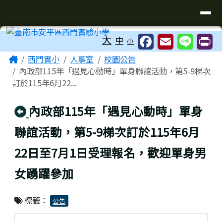
臺南市安平區西門實驗小學
導覽列
跳至主內容區
工具列
大
中
小
頁尾區域
主內容區域
Home
西門實小
人事室
校園公告
內政部115年「遇見心動時」單身聯誼活動，第5-9梯次
訂於115年6月22...
回上頁
內政部115年「遇見心動時」單身
聯誼活動，第5-9梯次訂於115年6月
22日至7月1日受理報名，歡迎單身男
女踴躍參加
標籤：
公告