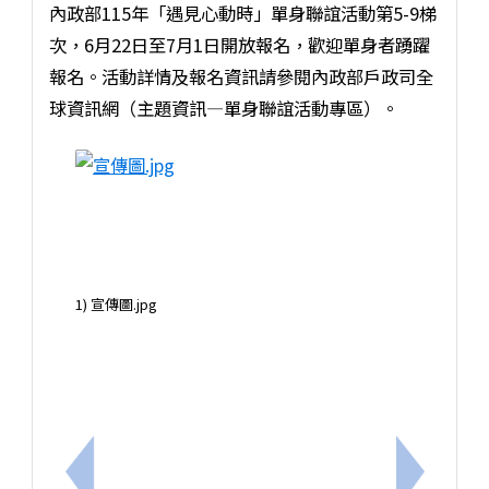
內政部115年「遇見心動時」單身聯誼活動第5-9梯
次，6月22日至7月1日開放報名，歡迎單身者踴躍
報名。活動詳情及報名資訊請參閱內政部戶政司全
球資訊網（主題資訊—單身聯誼活動專區）。
1) 宣傳圖.jpg
上一筆：為強化公務人員行政中立觀念，公務人員保障
下一筆：