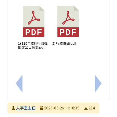
1) 116年政府行政機
2) 行政院函.pdf
關辦公日曆表.pdf
上一筆：轉知本府政風處製作有關「利用職務詐取公
下一筆：
發布者
人事室主任
214
2026-05-26 11:18:35
發布日期
瀏覽次數