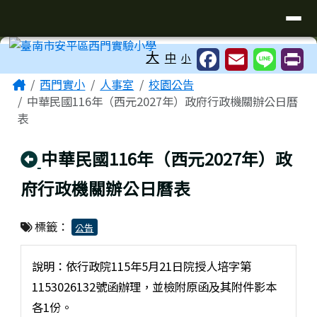
臺南市安平區西門實驗小學
導覽列
跳至主內容區
工具列
大
中
小
頁尾區域
主內容區域
Home
西門實小
人事室
校園公告
中華民國116年（西元2027年）政府行政機關辦公日曆
表
回上頁
中華民國116年（西元2027年）政
府行政機關辦公日曆表
標籤：
公告
說明：依行政院115年5月21日院授人培字第
1153026132號函辦理，並檢附原函及其附件影本
各1份。