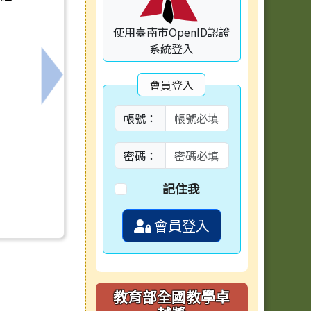
使用臺南市OpenID認證
系統登入
會員登入
表
下一筆：內政部115年「遇見心動時」單身聯誼活
帳號：
密碼：
記住我
會員登入
教育部全國教學卓