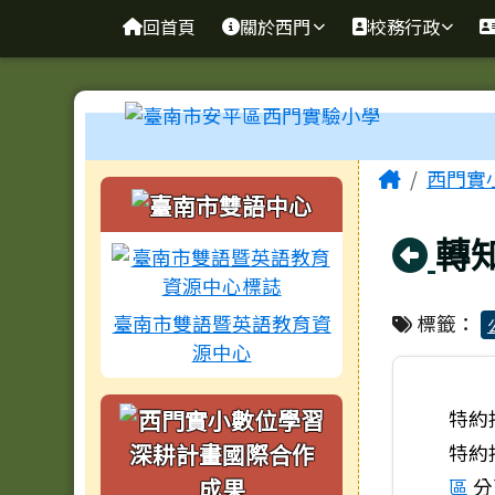
臺南市安平區西門實驗小
導覽列
跳至主內容區
回首頁
關於西門
校務行政
工具列
頁尾區域
主內容
Home
西門實
左邊區域內容
回
轉
臺南市雙語暨英語教育資
標籤：
源中心
特約
特約
區
分