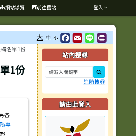
網站導覽
前往舊站
登入
大
中
小
機構名單1份
右邊區域內容
站內搜尋
單1份
search
進階搜尋
請由此登入
另各
服務專
證