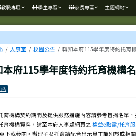
學
教職專區
學生專區
家長專區
主題網站
區域
小
人事室
校園公告
轉知本府115學年度特約托育
上頁
知本府115學年度特約托育機構名
公告
托育機構契約期間及提供服務措施內容請參考旨揭名單，
托育機構資料，請至本府人事處網頁之
權益e點靈/托育
頁下載參閱。辦理子女托育請配合出示員工識別證或相關