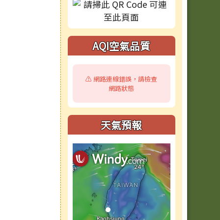
AQI空氣品質
⚠️ 網路連線錯誤，請檢查
網路狀態
天氣預報