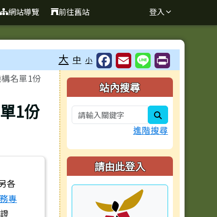
網站導覽
前往舊站
登入
大
中
小
機構名單1份
右邊區域內容
站內搜尋
單1份
search
進階搜尋
請由此登入
另各
服務專
證