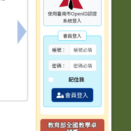
使用臺南市OpenID認證
系統登入
會員登入
表
下一筆：內政部115年「遇見心動時」單身聯誼活
帳號：
密碼：
記住我
會員登入
教育部全國教學卓