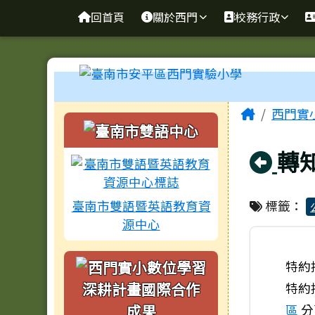
臺南市安平區西門實驗小
導覽列
跳至主內容區
回首頁
關於西門
校務行政
工具列
頁尾區域
主內容
Home
西門實
左邊區域內容
回
轉
臺南市雙語暨英語教育資
標籤：
源中心
特約
特約
區
分