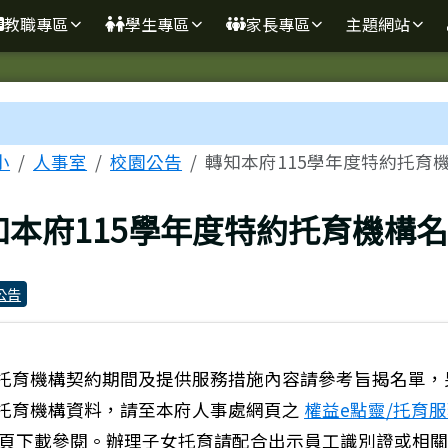
學
教職專區
學生專區
家長專區
主題網站
區域
小
人事室
校園公告
轉知本府115學年度特約托育
上頁
知本府115學年度特約托育機構名
公告
托育機構契約期間及提供服務措施內容請參考旨揭名單，
托育機構資料，請至本府人事處網頁之
權益e點靈/托育
頁下載參閱。辦理子女托育請配合出示員工識別證或相關