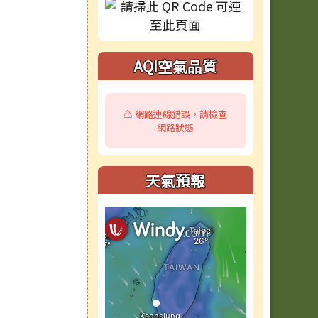
AQI空氣品質
⚠️ 網路連線錯誤，請檢查
網路狀態
天氣預報