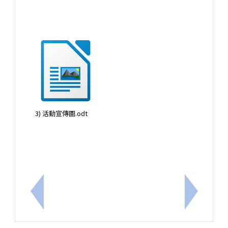
3) 活動宣傳圖.odt
上一筆：轉知本府115學年度特約托育機構名單1份
下一筆：