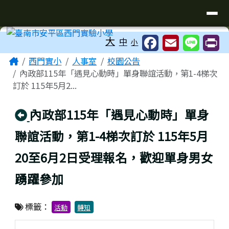
臺南市安平區西門實驗小學
導覽列
跳至主內容區
工具列
大
中
小
頁尾區域
主內容區域
Home
西門實小
人事室
校園公告
內政部115年「遇見心動時」單身聯誼活動，第1-4梯次
訂於 115年5月2...
回上頁
內政部115年「遇見心動時」單身
聯誼活動，第1-4梯次訂於 115年5月
20至6月2日受理報名，歡迎單身男女
踴躍參加
標籤：
活動
轉知