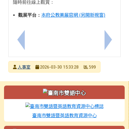
隨時前往線上觀賞：
本府公教美展官網 (另開新視窗)
觀展平台：
上一筆：檢送「臺南市政府教育局特約心理諮商機構
下一筆：
發布者
人事室
599
2026-03-30 15:33:28
發布日期
瀏覽次數
左邊區域內容
臺南市雙語暨英語教育資源中心