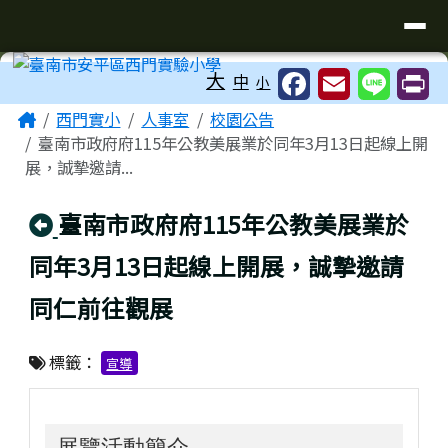
臺南市安平區西門實驗小學
導覽列
跳至主內容區
工具列
大
中
小
頁尾區域
主內容區域
Home
西門實小
人事室
校園公告
臺南市政府府115年公教美展業於同年3月13日起線上開
展，誠摯邀請...
回上頁
臺南市政府府115年公教美展業於
同年3月13日起線上開展，誠摯邀請
同仁前往觀展
標籤：
宣導
展覽活動簡介