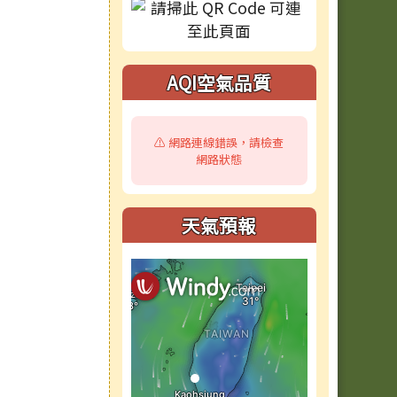
AQI空氣品質
⚠️ 網路連線錯誤，請檢查
網路狀態
天氣預報