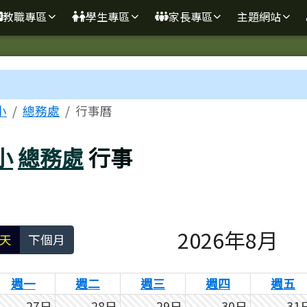
學
教職專區
學生專區
家長專區
主題網站
區域
小
總務處
行事曆
小
總務處
行事
2026年8月
天
下個月
週一
週二
週三
週四
週五
27日
28日
29日
30日
31