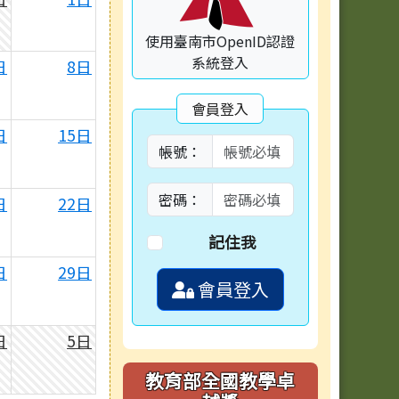
使用臺南市OpenID認證
系統登入
日
8日
會員登入
日
15日
帳號：
密碼：
日
22日
記住我
日
29日
會員登入
日
5日
教育部全國教學卓