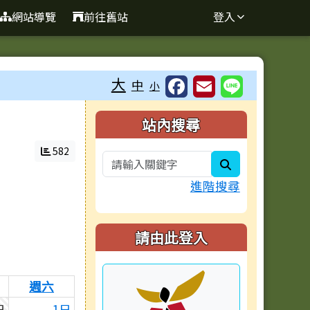
網站導覽
前往舊站
登入
大
中
小
右邊區域內容
站內搜尋
582
search
進階搜尋
請由此登入
週六
日
1日