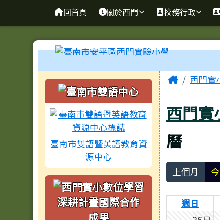
臺南市安平區西門實驗小
導覽列
跳至主內容區
回首頁
關於西門
校務行政
工具列
頁尾區域
主內容
Home
西門實
左邊區域內容
西門實
曆
臺南市雙語暨英語教育資
源中心
上個月
今
週日
26日