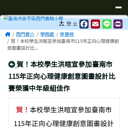
臺南市安平區西門實驗小學
導覽列
跳至主內容區
工具列
大
中
小
頁尾區域
主內容區域
Home
西門實小
學務處
榮譽榜
賀！本校學生洪暄宣參加臺南市115年正向心理健康創
意圖畫設計比...
回上頁
賀！本校學生洪暄宣參加臺南市
115年正向心理健康創意圖畫設計比
賽榮獲中年級組佳作
賀！
本校學生洪暄宣參加臺南市
115年正向心理健康創意圖畫設計