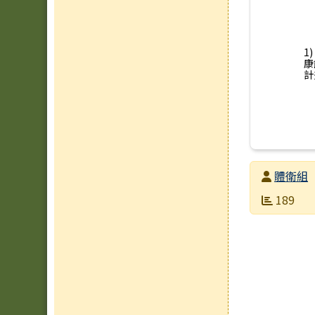
1
康
計
發布者
體衛組
發布日期
瀏覽次數
189