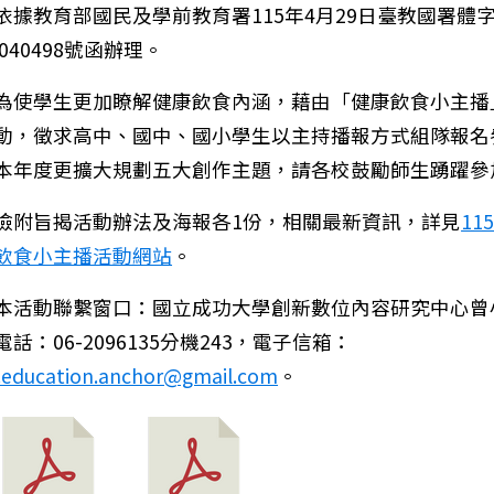
依據教育部國民及學前教育署115年4月29日臺教國署體
0040498號函辦理。
為使學生更加瞭解健康飲食內涵，藉由「健康飲食小主播
動，徵求高中、國中、國小學生以主持播報方式組隊報名
本年度更擴大規劃五大創作主題，請各校鼓勵師生踴躍參
檢附旨揭活動辦法及海報各1份，相關最新資訊，詳見
11
飲食小主播活動網站
。
本活動聯繫窗口：國立成功大學創新數位內容研究中心曾
話：06-2096135分機243，電子信箱：
：國立臺南生活美學館於115年5月23日舉辦「狀聲詞的
.education.anchor@gmail.com
。