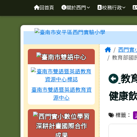
臺南市安平區西門實驗小
導覽列
跳至主內容區
回首頁
關於西門
校務行政
工具列
頁尾區域
主內容
Home
西門實
左邊區域內容
教育部國民
回
教
臺南市雙語暨英語教育資
健康
源中心
標籤：