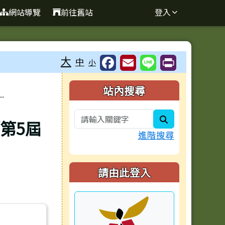
網站導覽
前往舊站
登入
大
中
小
右邊區域內容
站內搜尋
.
search
第5屆
進階搜尋
請由此登入