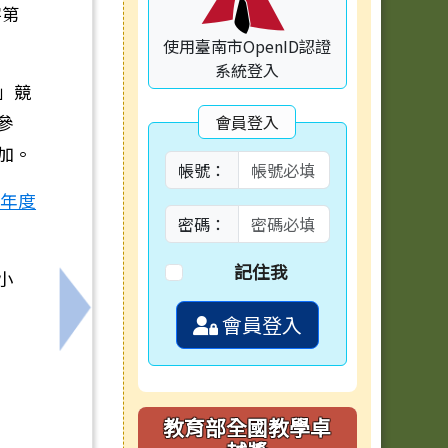
字第
使用臺南市OpenID認證
系統登入
」競
參
會員登入
加。
帳號：
5年度
密碼：
記住我
小
會員登入
家屋」參與式展演活動
下一筆：有關內政部轉知保證責任台灣農業合作
教育部全國教學卓