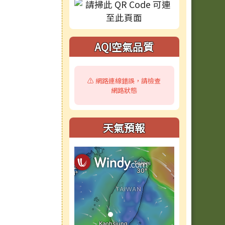
AQI空氣品質
⚠️ 網路連線錯誤，請檢查
網路狀態
天氣預報