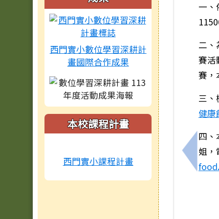
一、
115
二、
西門實小數位學習深耕計
賽活
畫國際合作成果
賽，
三、
健康
本校課程計畫
四、
姐，電
上一筆
西門實小課程計畫
food