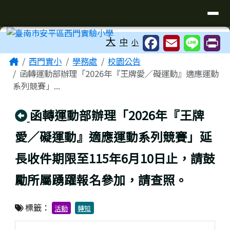
臺南市安平區西門實驗小學
導覽列
跳至主內容區
工具列
大
中
小
頁尾區域
主內容區域
Home
西門實小
學務處
校園公告
函轉運動部辦理「2026年『王牌愛／礙運動』適應運動
系列競賽」...
回上頁
函轉運動部辦理「2026年『王牌
愛／礙運動』適應運動系列競賽」延
長收件期限至115年6月10日止，請鼓
勵所屬踴躍報名參加，請查照。
標籤：
活動
轉知