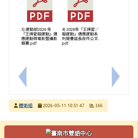
3) 運動部2026 年
4) 2026年『王牌愛／
『王牌愛礙運動』適
礙運動』適應運動系
應運動微電影暨攝影
列競賽延長收件公文.
競賽.pdf
pdf
上一筆：西門實小114學年度繽紛童年漾西門才藝發
下一筆：
發布者
體衛組
166
2026-05-11 10:51:47
發布日期
瀏覽次數
左邊區域內容