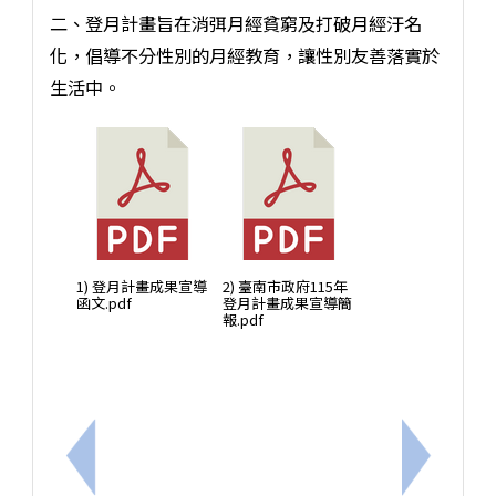
二、登月計畫旨在消弭月經貧窮及打破月經汙名
化，倡導不分性別的月經教育，讓性別友善落實於
生活中。
1) 登月計畫成果宣導
2) 臺南市政府115年
函文.pdf
登月計畫成果宣導簡
報.pdf
上一筆：檢送「第三屆臺南市安平區長盃法式滾球錦
下一筆：