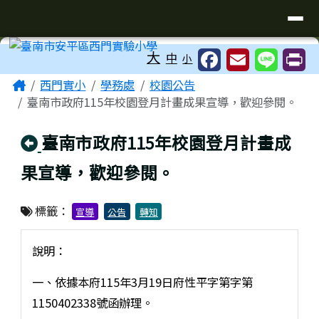
臺南市安平區西門實驗小學
導覽列
跳至主內容區
工具列
大
中
小
頁尾區域
主內容區域
Home
西門實小
學務處
校園公告
臺南市政府115年校園登月計畫成果宣導，歡迎參閱。
回上頁
臺南市政府115年校園登月計畫成
果宣導，歡迎參閱。
標籤：
宣導
公告
轉知
說明：
一、依據本府115年3月19日府性平字第字第
1150402338號函辦理。