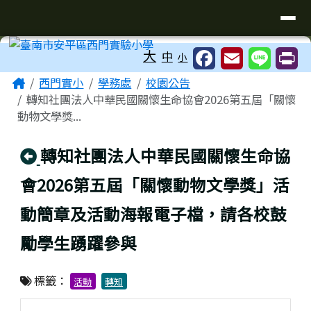
臺南市安平區西門實驗小學
導覽列
跳至主內容區
工具列
大
中
小
頁尾區域
主內容區域
Home
西門實小
學務處
校園公告
轉知社團法人中華民國關懷生命協會2026第五屆「關懷
動物文學獎...
回上頁
轉知社團法人中華民國關懷生命協
會2026第五屆「關懷動物文學獎」活
動簡章及活動海報電子檔，請各校鼓
勵學生踴躍參與
標籤：
活動
轉知