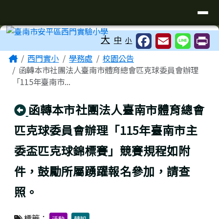
臺南市安平區西門實驗小學
導覽列
跳至主內容區
工具列
大
中
小
頁尾區域
主內容區域
Home
西門實小
學務處
校園公告
函轉本市社團法人臺南市體育總會匹克球委員會辦理
「115年臺南市...
回上頁
函轉本市社團法人臺南市體育總會
匹克球委員會辦理「115年臺南市主
委盃匹克球錦標賽」競賽規程如附
件，鼓勵所屬踴躍報名參加，請查
照。
標籤：
活動
轉知