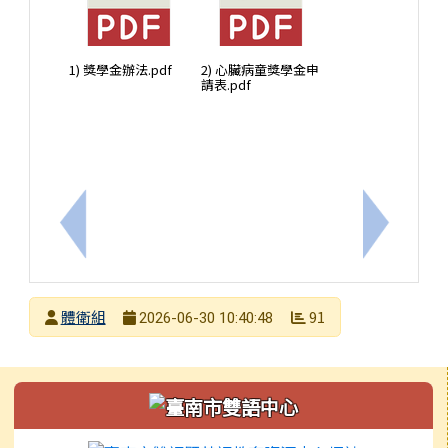
1) 獎學金辦法.pdf
2) 心臟病童獎學金申
請表.pdf
上一筆：為加強維護青少年暑假期間身心健全發展，
下一筆：
發布者
體衛組
91
2026-06-30 10:40:48
發布日期
瀏覽次數
左邊區域內容