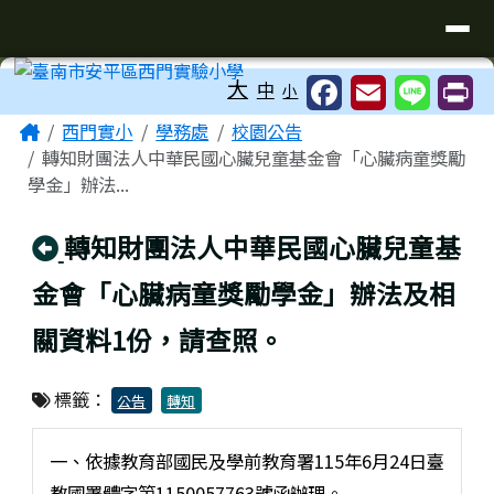
臺南市安平區西門實驗小學
導覽列
跳至主內容區
工具列
大
中
小
頁尾區域
主內容區域
Home
西門實小
學務處
校園公告
轉知財團法人中華民國心臟兒童基金會「心臟病童獎勵
學金」辦法...
回上頁
轉知財團法人中華民國心臟兒童基
金會「心臟病童獎勵學金」辦法及相
關資料1份，請查照。
標籤：
公告
轉知
一、依據教育部國民及學前教育署115年6月24日臺
教國署體字第1150057763號函辦理。