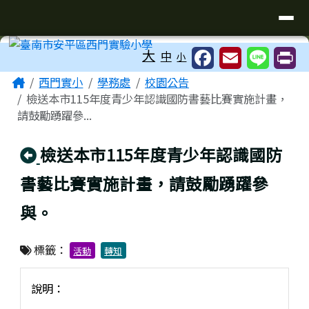
臺南市安平區西門實驗小學
導覽列
跳至主內容區
工具列
大
中
小
頁尾區域
主內容區域
Home
西門實小
學務處
校園公告
檢送本市115年度青少年認識國防書藝比賽實施計畫，
請鼓勵踴躍參...
回上頁
檢送本市115年度青少年認識國防
書藝比賽實施計畫，請鼓勵踴躍參
與。
標籤：
活動
轉知
說明：