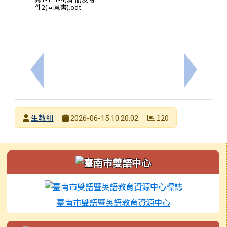
件2(同意書).odt
上一筆：115年臺南市太子國中暑假籃球營
下一筆：
發布者
生教組
120
2026-06-15 10:20:02
發布日期
瀏覽次數
左邊區域內容
臺南市雙語暨英語教育資源中心