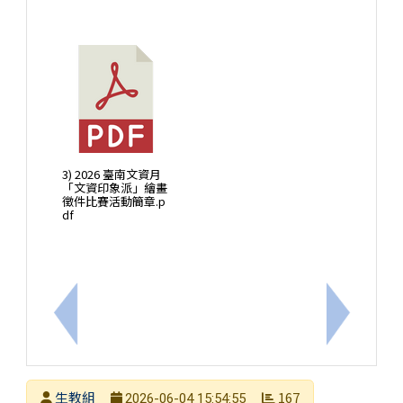
3) 2026 臺南文資月
「文資印象派」繪畫
徵件比賽活動簡章.p
df
上一筆：轉知本市體育總會空手道委員會辦理「115
下一筆：
發布者
生教組
167
2026-06-04 15:54:55