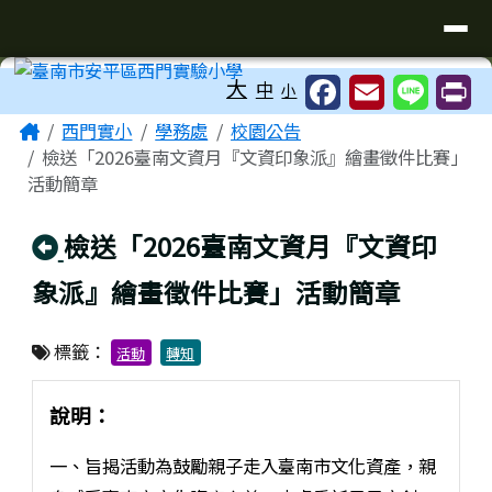
臺南市安平區西門實驗小學
導覽列
跳至主內容區
工具列
大
中
小
頁尾區域
主內容區域
Home
西門實小
學務處
校園公告
檢送「2026臺南文資月『文資印象派』繪畫徵件比賽」
活動簡章
回上頁
檢送「2026臺南文資月『文資印
象派』繪畫徵件比賽」活動簡章
標籤：
活動
轉知
說明：
一、旨揭活動為鼓勵親子走入臺南市文化資產，親