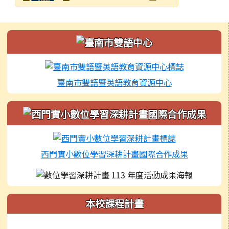
發布日期
瀏覽次數
左邊區域內容
臺南市雙語暨英語教育資源中心
西門實小數位學習深耕計畫國際合作成果
本校課程計畫