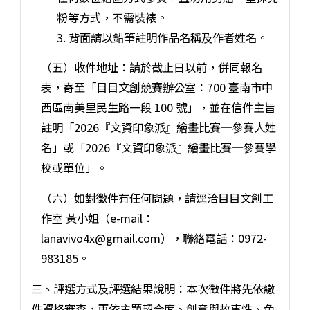
粉等方式，不需裝裱。
3. 背面請以鉛筆註明作品名稱及作者姓名。
（五）收件地址：請於截止日以前，併同報名
表，寄至「目目文創競賽辦公室：700 臺南市中
西區南美里民生路一段 100 號」，並在信件主旨
註明「2026『文資印象派』繪畫比賽─參賽人姓
名」或「2026『文資印象派』繪畫比賽─參賽學
校或單位」。
（六）如對徵件有任何問題，請逕洽目目文創工
作室 黃小姐（e-mail：
lanavivo4x@gmail.com），聯絡電話：0972-
983185。
三、評選方式及評選結果說明：本次徵件將先依繳
件資格審查，再依主題契合度、創意與故事性、色