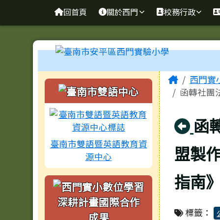
臺南市安平區西門實驗小
導覽列
跳至主內容區
回首頁
關於西門
校務行政
工具列
頁尾區域
主內容
Home
西門實
左邊區域內容
函轉社團
回
函
臺南市雙語暨英語教育資
盟製
源中心
指南
標籤：