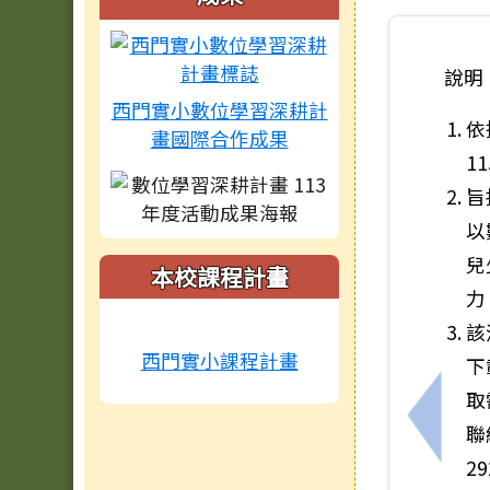
說明
西門實小數位學習深耕計
依
畫國際合作成果
1
旨
以
兒
本校課程計畫
力
該
西門實小課程計畫
下
取
上一筆
聯
2