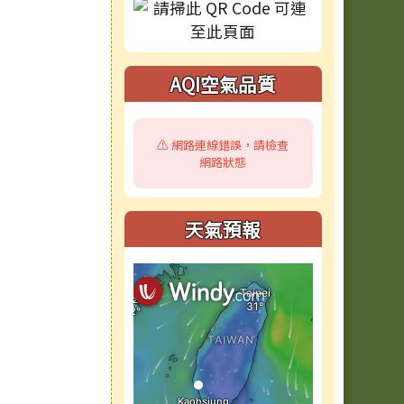
AQI空氣品質
⚠️ 網路連線錯誤，請檢查
網路狀態
天氣預報