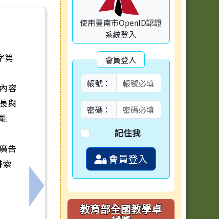
使用臺南市OpenID認證
系統登入
字第
會員登入
帳號：
內容
長與
密碼：
能
記住我
廣告
會員登入
書索
」活動簡章
下一筆：因應氣候漸熱及逢畢業季，請各校加
教育部全國教學卓