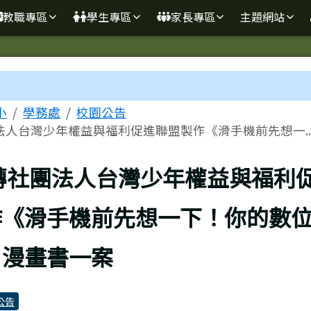
學
教職專區
學生專區
家長專區
主題網站
區域
小
學務處
校園公告
法人台灣少年權益與福利促進聯盟製作《滑手機前先想一..
上頁
轉社團法人台灣少年權益與福利
作《滑手機前先想一下！你的數
》漫畫書一案
公告