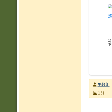
1
下
發布者
生教組
發布日期
瀏覽次數
151