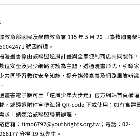
：
據教育部國民及學前教育署 115 年 5 月 26 日臺教國署學
150042471 號函辦理。
揭漫畫書係由該聯盟逆風計畫與全家便利商店共同製作，
數位安全及兒少網路防護為主題，透過漫畫形式，引導家
少共同學習數位安全知能，提升媒體素養及網路風險辨識
。
漫畫書電子版可至「逆風少年大步走」官方網站首頁橫幅
載，或透過附件宣傳海報 QR-code 下載使用；如有實體
需求，請逕洽該聯盟聯繫辦理。
：檢送「2026臺南文資月『文資印象派』繪畫徵件比賽
絡信箱：timo6792@youthrights.org.tw；電話：02-
9266177 分機 19 蘇先生。