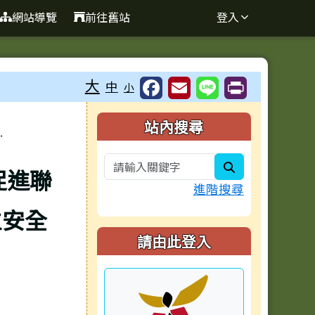
網站導覽
前往舊站
登入
大
中
小
右邊區域內容
站內搜尋
.
search
促進聯
進階搜尋
位安全
請由此登入