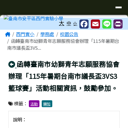
臺南市安平區西門實驗小學
導覽列
跳至主內容區
工具列
大
中
小
頁尾區域
主內容區域
Home
西門實小
學務處
校園公告
函轉臺南市幼獅青年志願服務協會辦理「115年暑期台
南市議長盃3VS...
回上頁
函轉臺南市幼獅青年志願服務協會
辦理「115年暑期台南市議長盃3VS3
籃球賽」活動相關資訊，鼓勵參加。
標籤：
活動
轉知
說明：