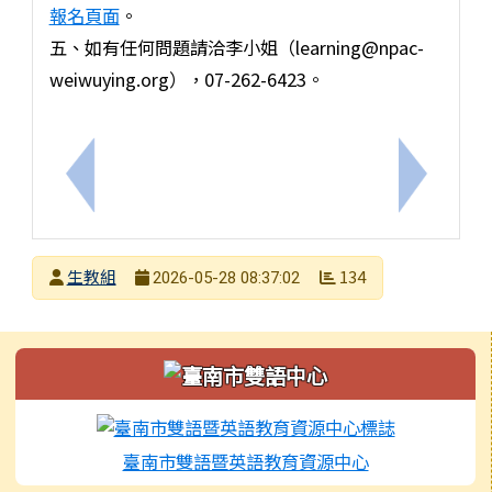
報名頁面
。
五、如有任何問題請洽李小姐（learning@npac-
weiwuying.org），07-262-6423。
上一筆：轉知社團法人台灣自殺防治學會舉辦之「 20
下一筆：
發布者
生教組
134
2026-05-28 08:37:02
發布日期
瀏覽次數
左邊區域內容
臺南市雙語暨英語教育資源中心