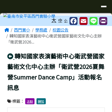
臺南市安平區西門實驗小學
導覽列
跳至主內容區
工具列
大
中
小
頁尾區域
主內容區域
Home
西門實小
學務處
校園公告
轉知國家表演藝術中心衛武營國家藝術文化中心主辦
「衛武營2026...
回上頁
轉知國家表演藝術中心衛武營國家
藝術文化中心主辦「衛武營2026夏舞
營Summer Dance Camp」活動報名
訊息
標籤：
活動
轉知