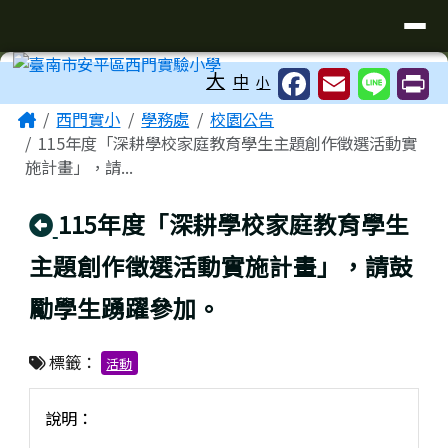
臺南市安平區西門實驗小學
導覽列
跳至主內容區
工具列
大
中
小
頁尾區域
主內容區域
Home
西門實小
學務處
校園公告
115年度「深耕學校家庭教育學生主題創作徵選活動實
施計畫」，請...
回上頁
115年度「深耕學校家庭教育學生
主題創作徵選活動實施計畫」，請鼓
勵學生踴躍參加。
標籤：
活動
說明：