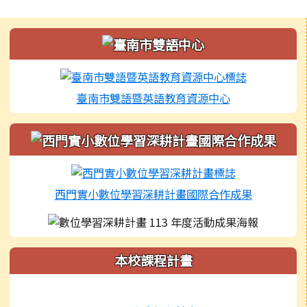
發布日期
瀏覽次數
左邊區域內容
臺南市雙語暨英語教育資源中心
西門實小數位學習深耕計畫國際合作成果
本校課程計畫