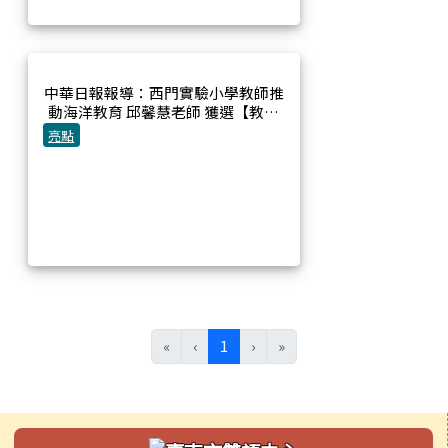
中華日報報導：西門實驗小學教師推
動海洋教育 邱馨慧老師 獲選【教育
家】人物典範
亮點
(目前頁次)
«
‹
1
›
»
左邊區域內容