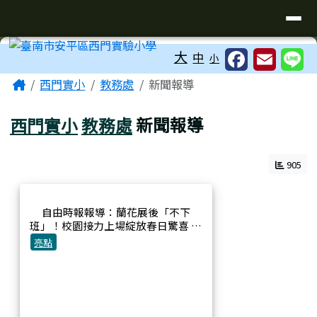
臺南市安平區西門實驗小學
導覽列
跳至主內容區
工具列
大
中
小
頁尾區域
主內容區域
Home
西門實小
教務處
新聞報導
西門實小
教務處
新聞報導
905
自由時報報導：蘭花展後「不下
班」！校園接力上場綻放春日驚喜 西
門實小布置蘭展蘭花營造社區美景
亮點