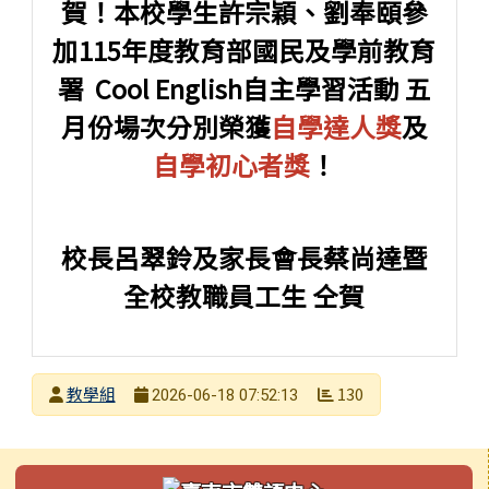
賀！本校學生許宗穎、劉奉頤參
加115年度教育部國民及學前教育
署 Cool English自主學習活動 五
月份場次分別榮獲
自學達人獎
及
自學初心者獎
！
校長呂翠鈴及家長會長蔡尚達暨
全校教職員工生 仝賀
發布者
教學組
130
2026-06-18 07:52:13
發布日期
瀏覽次數
左邊區域內容