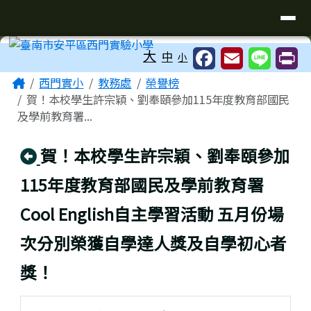
臺南市安平區西門實驗小學
導覽列
跳至主內容區
工具列
大
中
小
頁尾區域
主內容區域
Home
西門實小
教務處
榮譽榜
賀！本校學生許宗穎、劉奉頤參加115年度教育部國民
及學前教育署...
回上頁
賀！本校學生許宗穎、劉奉頤參加
115年度教育部國民及學前教育署
Cool English自主學習活動 五月份場
次分別榮獲自學達人獎及自學初心者
獎！