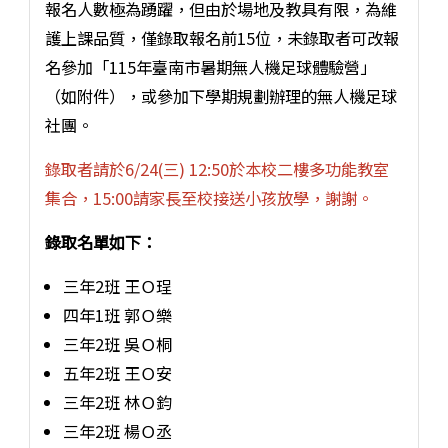
報名人數極為踴躍，但由於場地及教具有限，為維
護上課品質，僅錄取報名前15位，未錄取者可改報
名參加「115年臺南市暑期無人機足球體驗營」
（如附件），或參加下學期規劃辦理的無人機足球
社團。
錄取者請於6/24(三) 12:50於本校二樓多功能教室
集合，15:00請家長至校接送小孩放學，謝謝。
錄取名單如下：
三年2班 王Ｏ珵
四年1班 郭Ｏ樂
三年2班 吳Ｏ桐
五年2班 王Ｏ安
三年2班 林Ｏ鈞
三年2班 楊Ｏ丞