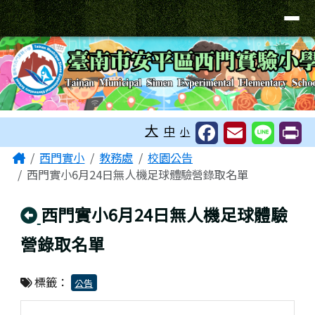
臺南市安平區西門實驗小學
導覽列
跳至主內容區
工具列
大
中
小
頁尾區域
主內容區域
Home
西門實小
教務處
校園公告
西門實小6月24日無人機足球體驗營錄取名單
回上頁
西門實小6月24日無人機足球體驗
營錄取名單
標籤：
公告