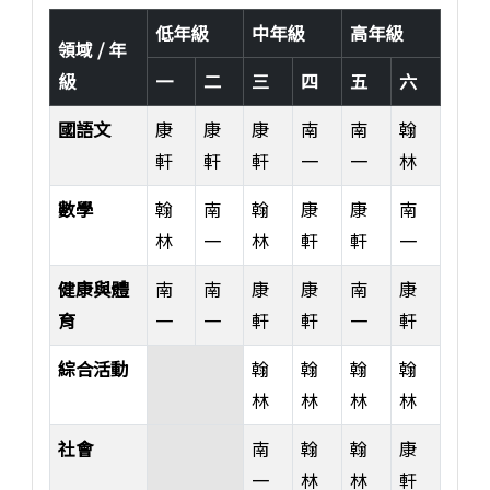
低年級
中年級
高年級
領域 / 年
級
一
二
三
四
五
六
國語文
康
康
康
南
南
翰
軒
軒
軒
一
一
林
數學
翰
南
翰
康
康
南
林
一
林
軒
軒
一
健康與體
南
南
康
康
南
康
育
一
一
軒
軒
一
軒
綜合活動
翰
翰
翰
翰
林
林
林
林
社會
南
翰
翰
康
一
林
林
軒