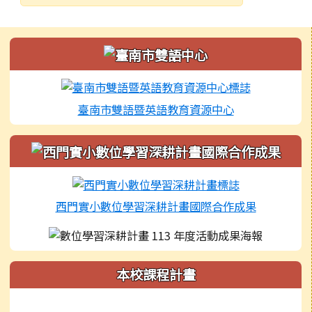
發布日期
瀏覽次數
左邊區域內容
臺南市雙語暨英語教育資源中心
西門實小數位學習深耕計畫國際合作成果
本校課程計畫