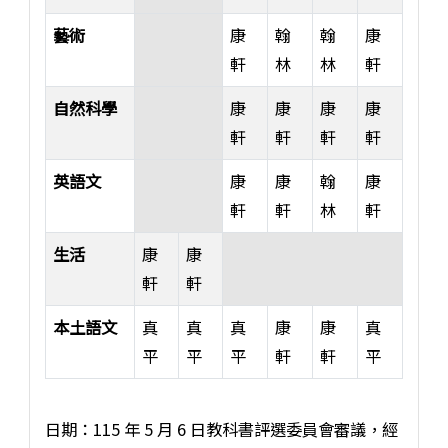
藝術
康
翰
翰
康
軒
林
林
軒
自然科學
康
康
康
康
軒
軒
軒
軒
英語文
康
康
翰
康
軒
軒
林
軒
生活
康
康
軒
軒
本土語文
真
真
真
康
康
真
平
平
平
軒
軒
平
115學年度各年級各領域教科書版本選用清單表格
日期：115 年 5 月 6 日教科書評選委員會審議，經