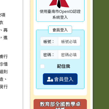
使用臺南市OpenID認證
2項
系統登入
衣
、再
會員登入
，進
帳號：
密碼：
櫥行
珍惜
記住我
組則
會員登入
造、
現行
教育部全國教學卓