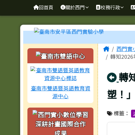
臺南市安平區西門實驗小
導覽列
跳至主內容區
回首頁
關於西門
校務行政
工具列
頁尾區域
主內容
Home
西門實
左邊區域內容
轉知202
回
轉
臺南市雙語暨英語教育資
塑！
源中心
標籤：