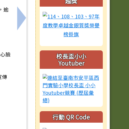
越獎
，逾
用一覽表
下一筆：轉知國立陽明交通大學辦理「E數位素
中心臉
校長盃小小
Youtuber
宣傳
行動 QR Code