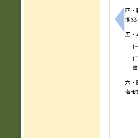
四、
期恕
上一筆
五、
(
(
六、
海報