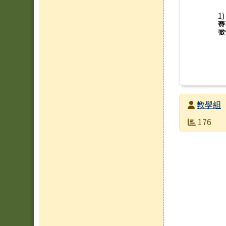
1
賽
徵
發布者
教學組
發布日期
瀏覽次數
176