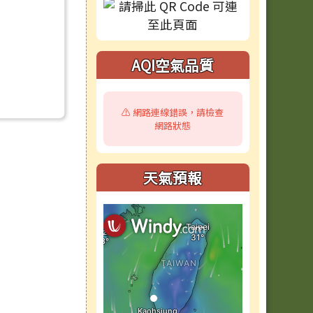
AQI空氣品質
⚠️ 網路連線錯誤，請檢查
網路狀態
天氣預報