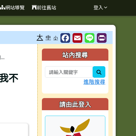
網站導覽
前往舊站
登入
大
中
小
右邊區域內容
站內搜尋
.
search
！我不
進階搜尋
請由此登入