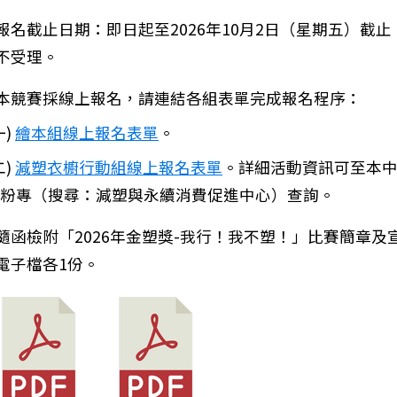
報名截止日期：即日起至2026年10月2日（星期五）截止
不受理。
：臺南市安平區西門實驗小學 115 學年度教科書版本選
本競賽採線上報名，請連結各組表單完成報名程序：
一)
繪本組線上報名表單
。
二)
減塑衣櫥行動組線上報名表單
。詳細活動資訊可至本
書粉專（搜尋：減塑與永續消費促進中心）查詢。
隨函檢附「2026年金塑獎-我行！我不塑！」比賽簡章及
電子檔各1份。