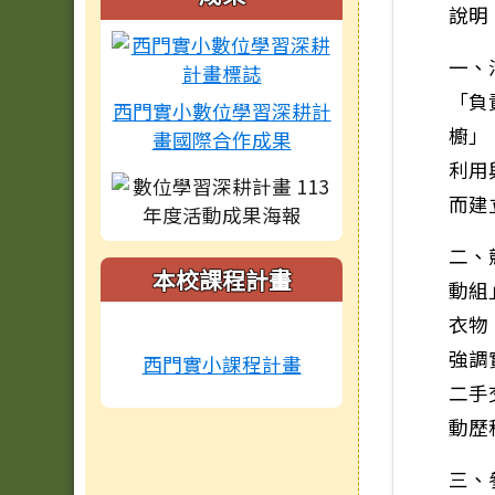
說明
一、
「負
西門實小數位學習深耕計
櫥」
畫國際合作成果
利用
而建
二、
本校課程計畫
動組
衣物
強調
西門實小課程計畫
二手
動歷
三、