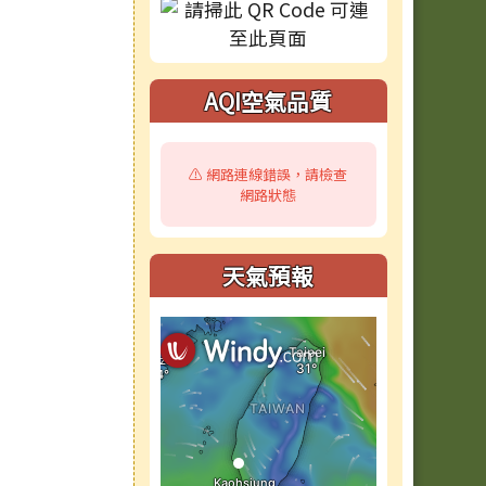
AQI空氣品質
⚠️ 網路連線錯誤，請檢查
網路狀態
天氣預報