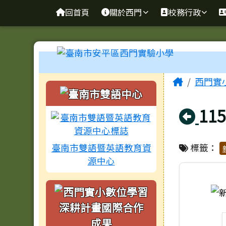
臺南市安平區西門實驗小
導覽列
跳至主內容區
回首頁
關於西門
校務行政
工具列
頁尾區域
主內容
Home
西門實
左邊區域內容
回
1
臺南市雙語暨英語教育資
標籤：
源中心