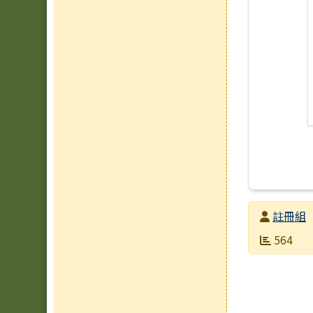
發布者
註冊組
發布日期
瀏覽次數
564