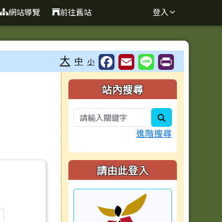
網站導覽
前往舊站
登入
大
中
小
右邊區域內容
站內搜尋
search
進階搜尋
請由此登入